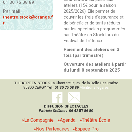
01 30 75 08 89
ateliers (15€ pour la saison
Par mail:
2025/2026). Elle permet de
theatre.stock@orange.f
couvrir les frais d'assurance et
r
de bénéficier de tarifs réduits
sur les spectacles programmés
par Théâtre en Stock lors du
Festival de Tréteaux.
Paiement des ateliers en 3
fois (par trimestre).
Ouverture des ateliers à partir
du lundi 8 septembre 2025
THEATRE EN STOCK
La Chanterelle, av. de la Belle Heaumière
95800 CERGY
Tél: 01 30 75 08 89
Mentions légales
DIFFUSION SPECTACLES
Patricia Stoïanov
06 42 57 86 80
»La Compagnie
»Agenda
»Théâtre École
»Nos Partenaires
»Espace Pro