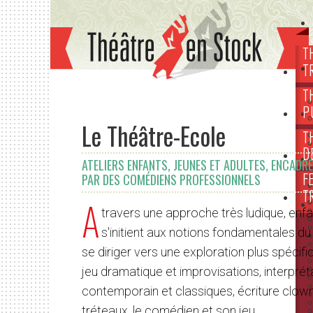
T
T
T
P
Le Théâtre-Ecole
T
D
ATELIERS ENFANTS, JEUNES ET ADULTES, ENCADR
F
PAR DES COMÉDIENS PROFESSIONNELS
T
A
travers une approche très ludique, enfa
s'initient aux notions fondamentales du
se diriger vers une exploration plus spécifiqu
jeu dramatique et improvisations, interprét
contemporain et classiques, écriture clow
tréteaux, le comédien et son jeu.