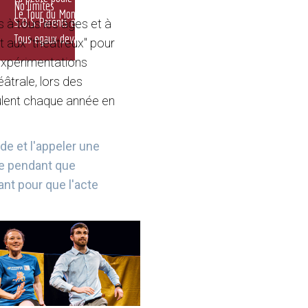
No limites
Le Tour du Monde en 60 minutes
S.O.S Parents en stress
 à tous les âges et à
Tous egaux devant les différences
t aux "théâtreux" pour
'expérimentations
éâtrale, lors des
oulent chaque année en
de et l'appeler une
de pendant que
sant pour que l'acte