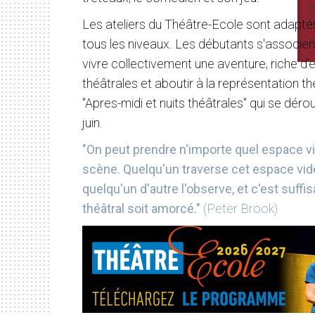
Les ateliers du Théâtre-Ecole sont adaptés
tous les niveaux. Les débutants s'associen
vivre collectivement une aventure, riche d
théâtrales et aboutir à la représentation th
"Apres-midi et nuits théâtrales" qui se dér
juin.
"On peut prendre n'importe quel espace vi
scène. Quelqu'un traverse cet espace vi
quelqu'un d'autre l'observe, et c'est suffi
théâtral soit amorcé."
(Peter Brook)