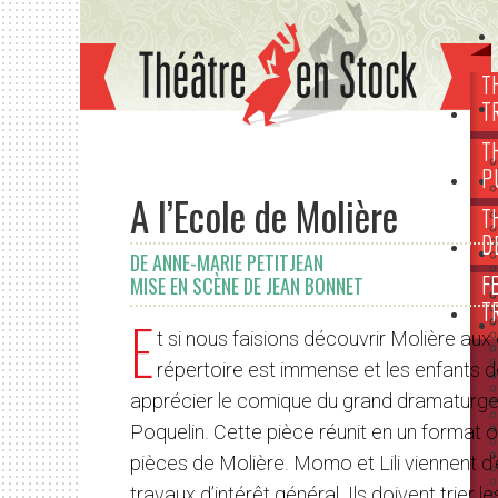
T
T
T
P
A l’Ecole de Molière
T
D
DE ANNE-MARIE PETITJEAN
F
MISE EN SCÈNE DE JEAN BONNET
T
E
t si nous faisions découvrir Molière aux
répertoire est immense et les enfants 
apprécier le comique du grand dramaturg
Poquelin. Cette pièce réunit en un format or
pièces de Molière. Momo et Lili viennent 
travaux d’intérêt général. Ils doivent trier 