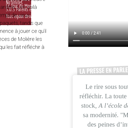
No limites
Le Tour du Monde en 60 minutes
ariâtre. Les voilà
S.O.S Parents en stress
empli de vieux
Tous egaux devant les différences
n paquets, tandis que
ence à jouer ce qu’il
ièces de Molière les
i les fait réfléchir à
Le rire sous tou
réfléchir. La tout
stock,
A l’école d
sa modernité. "M
des peines d’in